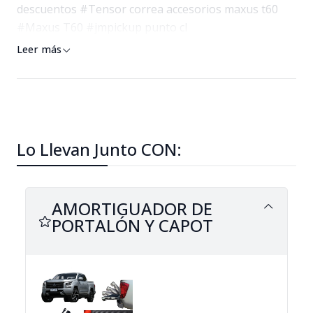
descuentos #Tensor correa accesorios maxus t60
#Maxus T60 #jmpickup punto cl
Leer más
Lo Llevan Junto CON:
AMORTIGUADOR DE
PORTALÓN Y CAPOT