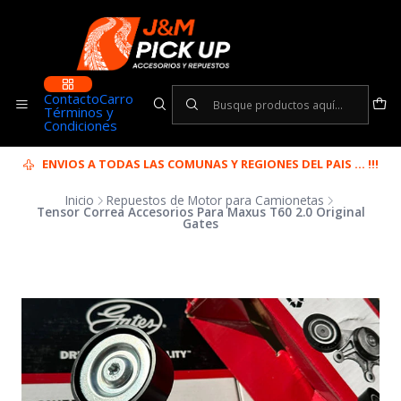
Contacto
Carro
Términos y
Condiciones
ENVIOS A TODAS LAS COMUNAS Y REGIONES DEL PAIS ... !!!
Inicio
Repuestos de Motor para Camionetas
Tensor Correa Accesorios Para Maxus T60 2.0 Original
Gates