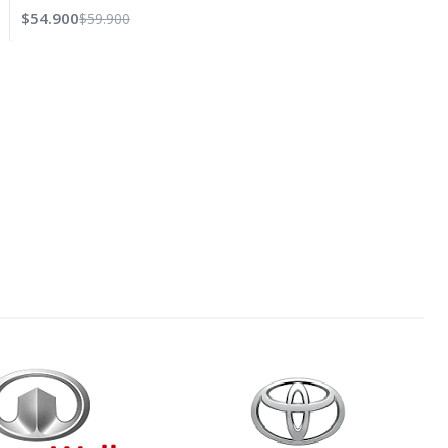
Agotado
$54.900
$59.900