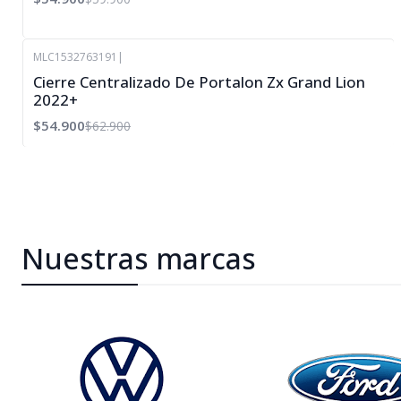
MLC1532763191
|
-13%
Cierre Centralizado De Portalon Zx Grand Lion
OFF
2022+
$54.900
$62.900
Nuestras marcas