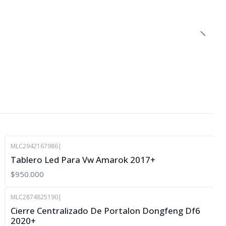
MLC2942167986
|
Tablero Led Para Vw Amarok 2017+
$950.000
MLC2874825190
|
-8%
Cierre Centralizado De Portalon Dongfeng Df6
OFF
2020+