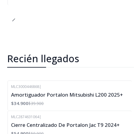
Recién llegados
MLC3000446868
|
-13%
Amortiguador Portalon Mitsubishi L200 2025+
OFF
$34.900
$39.900
MLC2874631064
|
-8%
Cierre Centralizado De Portalon Jac T9 2024+
OFF
$54.900
$59.900