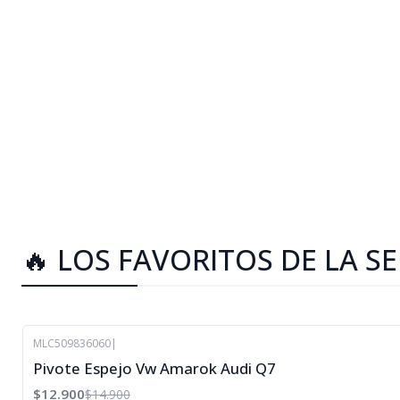
🔥 LOS FAVORITOS DE LA S
MLC509836060
|
-13%
Pivote Espejo Vw Amarok Audi Q7
OFF
$12.900
$14.900