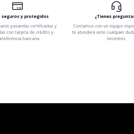
 seguros y protegidos
¿Tienes pregunta
nte pasarelas certificadas y
Contamos con un equipo espec
as con tarjeta de crédito y
te atenderá ante cualquier du
ansferencia bancaria.
necesites.