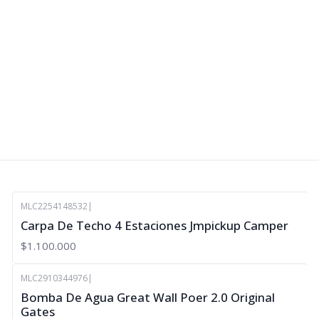
MLC2254148532
|
No disponible
Carpa De Techo 4 Estaciones Jmpickup Camper
$1.100.000
MLC2910344976
|
-5%
Bomba De Agua Great Wall Poer 2.0 Original
OFF
Gates