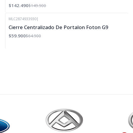
$142.490
$149.900
MLC2874933930
|
-8%
Cierre Centralizado De Portalon Foton G9
OFF
$59.900
$64.900
Agotado