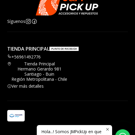
Síguenos
TIENDA PRINCIPAL
PUNTO DE RECOGIDA
+56961492776
Tienda Principal
Hermano Gerardo 981
Santiago - Buin
Región Metropolitana - Chile
Ver más detalles
Hola...! Somos JMPickUp en que
2026 JMPickup.