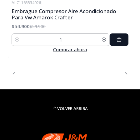
MLC1165534026
|
-8%
Embrague Compresor Aire Acondicionado
OFF
Para Vw Amarok Crafter
$54.900
$59.900
Cantidad
Comprar ahora
VOLVER ARRIBA