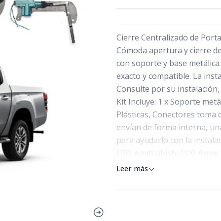
Cierre Centralizado de Port
Cómoda apertura y cierre del
con soporte y base metálica 
exacto y compatible. La ins
Consulte por su instalación
Kit Incluye: 1 x Soporte me
Plásticas, Conectores toma d
envían de forma interna, un
para ayudarlo con la instala
l200 #mitsubishi l200 #new 
Leer más