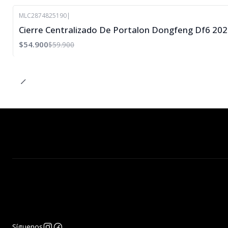
MLC2874825190
|
-8%
Cierre Centralizado De Portalon Dongfeng Df6 20
OFF
$54.900
$59.900
Agotado
Síguenos