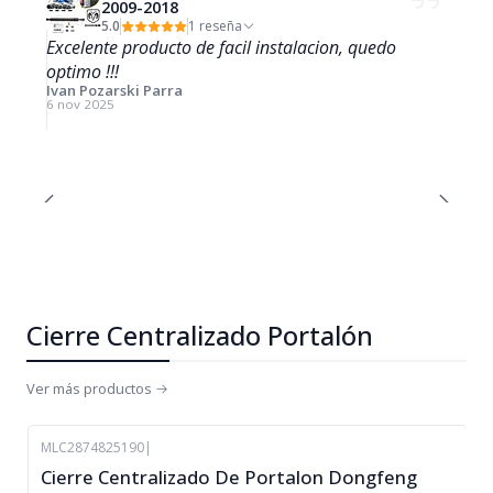
2009-2018
5.0
1 reseña
Excelente producto de facil instalacion, quedo
optimo !!!
Ivan Pozarski Parra
6 nov 2025
Cierre Centralizado Portalón
Ver más productos
MLC2874825190
|
-8%
Cierre Centralizado De Portalon Dongfeng
OFF