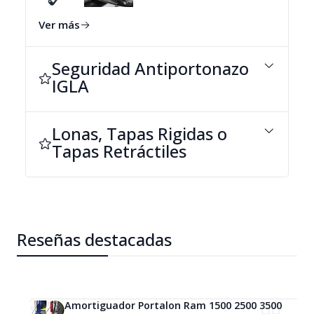
#cierre portalon jmc gran avenue
Ver más
#centralizado jmc
Seguridad Antiportonazo
#centralizado vigus
IGLA
#jmc vigus
#jmc
Lonas, Tapas Rigidas o
Tapas Retráctiles
Reseñas destacadas
Amortiguador Portalon Ram 1500 2500 3500