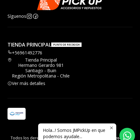
Síguenos
TIENDA PRINCIPAL
PUNTO DE RECOGIDA
+56961492776
Tienda Principal
Hermano Gerardo 981
Santiago - Buin
Región Metropolitana - Chile
Ver más detalles
Hola...! Somos JMPickUp en que
2026 JMPickup.
podemos ayudale...
Todos los derechos reservados.
Desarrollado por Jumpseller
.