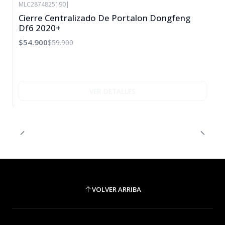
MLC2874825190
|
-8%
Cierre Centralizado De Portalon Dongfeng
OFF
Df6 2020+
Agotado
$54.900
$59.900
VER DETALLES
VOLVER ARRIBA