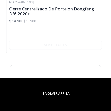
MLC2874825190
|
-8%
Cierre Centralizado De Portalon Dongfeng
OFF
Df6 2020+
Agotado
$54.900
$59.900
VER DETALLES
VOLVER ARRIBA