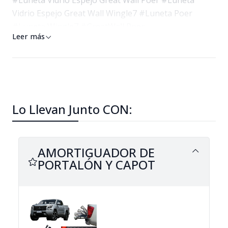
#Luneta Vidrio Espejo Great Wall Poer #Luneta
Vidrio Espejo Great Wall Wingle7 #Luneta Poer
#Luneta Wingle7 #GreatWall Poer
Leer más
Lo Llevan Junto CON:
AMORTIGUADOR DE
PORTALÓN Y CAPOT