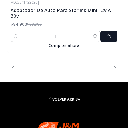
MLC2941433630
|
-6%
Adaptador De Auto Para Starlink Mini 12v A
OFF
30v
$84.900
$89.900
Cantidad
Comprar ahora
VOLVER ARRIBA