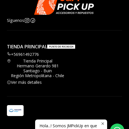
Síguenos
TIENDA PRINCIPAL
PUNTO DE RECOGIDA
+56961492776
Tienda Principal
Hermano Gerardo 981
Santiago - Buin
Región Metropolitana - Chile
Ver más detalles
Hola...! Somos JMPickUp en que
2026 JMPickup.