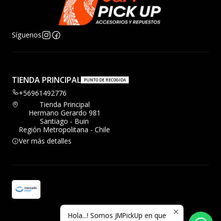
Síguenos
TIENDA PRINCIPAL
PUNTO DE RECOGIDA
+56961492776
Tienda Principal
Hermano Gerardo 981
Santiago - Buin
Región Metropolitana - Chile
Ver más detalles
Hola...! Somos JMPickUp en que
2026 JMPickup.