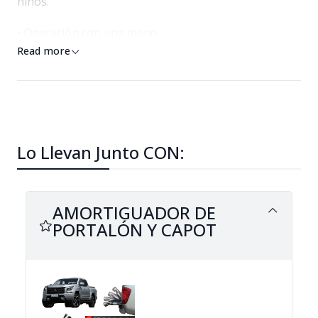
niños.
• Operación con una mano
Read more
• Instalación simple, sin taladro en puntos de fijación
originales
• 2 x Cilindros amortiguador de gas (Izquierda y
Derecha)
Lo Llevan Junto CON:
Consulte por su instalación.
Envío GRATUITO a todas las comunas y regiones vía
AMORTIGUADOR DE
Bluexpress
PORTALÓN Y CAPOT
Disponibles también para Toyota Hilux, Mazda BT50,
VW Amarok, L200, revisar mis publicaciones. #Somos
JMPICKUP
#amortiguador Ford Ranger