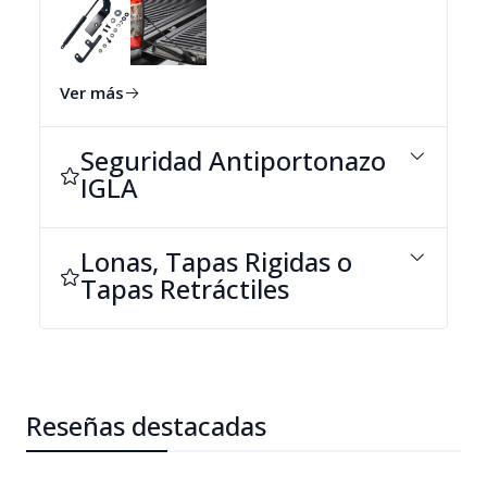
#amortiguador Mazda Bt50
#bombin portalon ford ranger
Ver más
#bombin portalon mazda bt50
Seguridad Antiportonazo
IGLA
#portalon ford ranger
#portalon mazda
Lonas, Tapas Rigidas o
#ford ranger xlt
Tapas Retráctiles
#mazda bt50
Reseñas destacadas