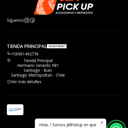
Síguenos
TIENDA PRINCIPAL
PICKUP POINT
+56961492776
Tienda Principal
Hermano Gerardo 981
Santiago - Buin
Santiago Metropolitan - Chile
Ver más detalles
Hola...! Somos JMPickUp en que
2026 JMPickup.